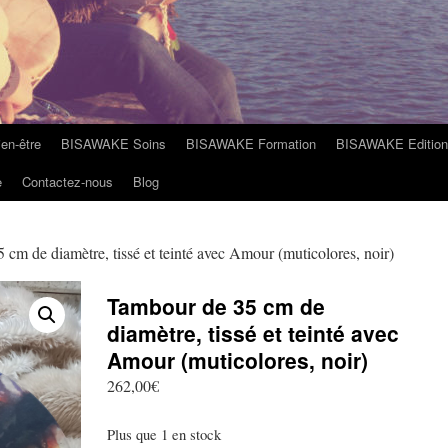
n-être
BISAWAKE Soins
BISAWAKE Formation
BISAWAKE Edition
e
Contactez-nous
Blog
cm de diamètre, tissé et teinté avec Amour (muticolores, noir)
Tambour de 35 cm de
diamètre, tissé et teinté avec
Amour (muticolores, noir)
262,00
€
Plus que 1 en stock