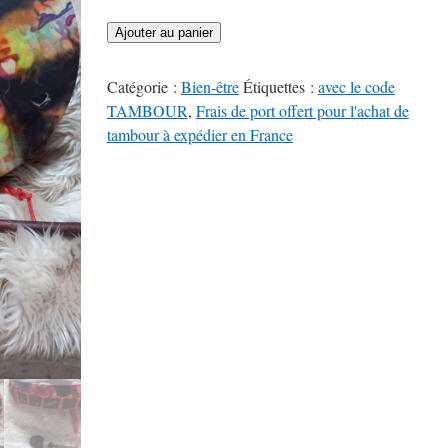
quantité
Ajouter au panier
de
Tambour
Catégorie :
Bien-être
Étiquettes :
avec le code
de
TAMBOUR
,
Frais de port offert pour l'achat de
35
tambour à expédier en France
cm
de
diamètre,
tissé
et
teinté
avec
Amour
(muticolores,
noir)