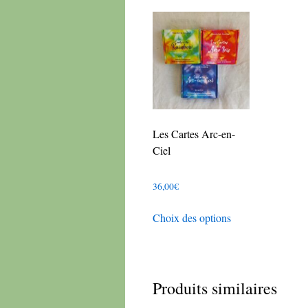
Les Cartes Arc-en-
Ciel
36,00
€
Ce
Choix des options
produit
a
plusieurs
variations.
Produits similaires
Les
options