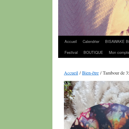
Accueil
Calendrier
BISAWAKE Bie
Festival
BOUTIQUE
Mon compt
Accueil
/
Bien-être
/ Tambour de 35 