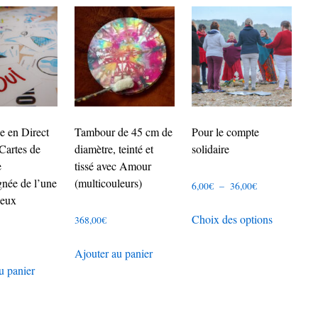
e en Direct
Tambour de 45 cm de
Pour le compte
Cartes de
diamètre, teinté et
solidaire
e
tissé avec Amour
née de l’une
(multicouleurs)
Plage
6,00
€
–
36,00
€
deux
de
Ce
Choix des options
prix :
368,00
€
produit
6,00€
a
Ajouter au panier
à
plusieurs
u panier
36,00€
variations
Les
options