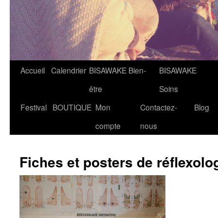
Accueil
Calendrier
BISAWAKE Bien-
BISAWAKE
être
Soins
Festival
BOUTIQUE
Mon
Contactez-
Blog
compte
nous
Fiches et posters de réflexolog