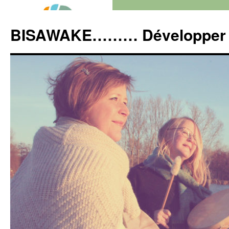
Aller
au
BISAWAKE……… Développer so
contenu