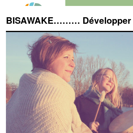
Aller
au
BISAWAKE……… Développer so
contenu