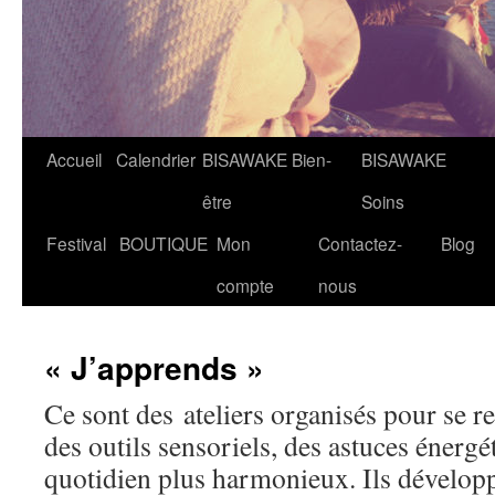
Accueil
Calendrier
BISAWAKE Bien-
BISAWAKE
être
Soins
Festival
BOUTIQUE
Mon
Contactez-
Blog
compte
nous
« J’apprends »
Ce sont des ateliers organisés pour se re
des outils sensoriels, des astuces énerg
quotidien plus harmonieux. Ils développ